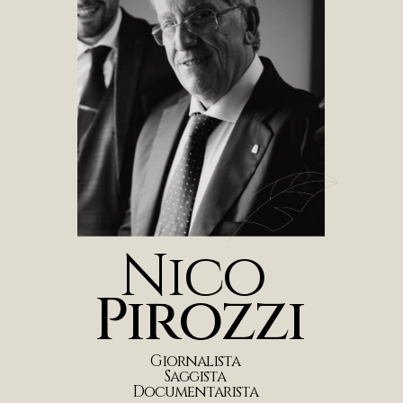
N
i
c
o
P
i
r
o
z
z
i
G
i
o
r
n
a
l
i
s
t
a
S
a
g
g
i
s
t
a
D
o
c
u
m
e
n
t
a
r
i
s
t
a