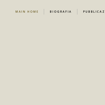
MAIN HOME
BIOGRAFIA
PUBBLICAZ
NEWS
CANALE YO
CONTRIBUT
LIBRI
DOCUMENT