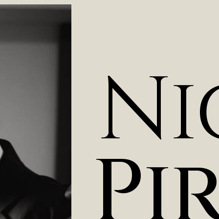
N
i
P
i