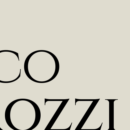
c
o
r
o
z
z
i