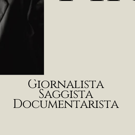
G
i
o
r
n
a
l
i
s
t
a
S
a
g
g
i
s
t
a
D
o
c
u
m
e
n
t
a
r
i
s
t
a